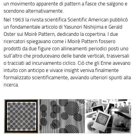
un movimento apparente di pattern a fasce che salgono e
Pannello 37
scendono alternativamente.
Nel 1963 la rivista scientifica Scientific American pubblicò
Pannello 38
un fondamentale articolo di Yasunori Nishijima e Gerald
Pannello 39
Oster sui Moirè Pattern, dedicando la copertina. I due
ricercatori spiegavano come i Moirè Pattern fossero
Opera 2
prodotti da due figure con allineamenti periodici posti uno
sull’altro che producevano delle bande verticali, trasversali
Opera 3
o tracciati ad incurvamento ciclico. Ciò che gli Enne avevano
intuito con anticipo e vivace insight veniva finalmente
Silenzio
formalizzato scientificamente, avviando ulteriori spunti alla
Pannello 41
ricerca.
Pannello 42
Pannello 43
Pannello 44
Pannello 45