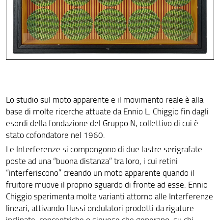
Pannello 12
Pannello 13
Pannello 14
Pannello 15
Pannello 16
Lo studio sul moto apparente e il movimento reale è alla
Pannello 17
base di molte ricerche attuate da Ennio L. Chiggio fin dagli
esordi della fondazione del Gruppo N, collettivo di cui è
Pannello 18
stato cofondatore nel 1960.
Le Interferenze si compongono di due lastre serigrafate
Pannello 19
poste ad una “buona distanza” tra loro, i cui retini
Pannello 20
“interferiscono” creando un moto apparente quando il
fruitore muove il proprio sguardo di fronte ad esse. Ennio
Pannello 21
Chiggio sperimenta molte varianti attorno alle Interferenze
lineari, attivando flussi ondulatori prodotti da rigature
Pannello 22
inclinate, concentriche o sinuose che generano, su chi