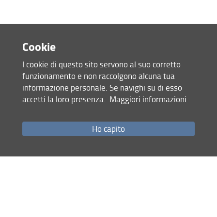
Pannello 46
Pannello 47
Ennio Ludovico Chiggio
Cookie
Pannello 48
I cookie di questo sito servono al suo corretto
funzionamento e non raccolgono alcuna tua
Pannello 49
informazione personale. Se navighi su di esso
Pannello 50
accetti la loro presenza.
Maggiori informazioni
Pannello 51
Ho capito
Pannello 52
Pannello 53
Pannello 54
Pannello 55