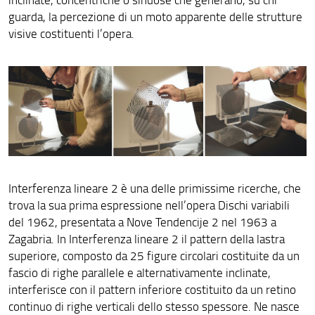
Pannello 23
guarda, la percezione di un moto apparente delle strutture
visive costituenti l’opera.
Halo
Dioscuri Chiari
Pannello 29
Pannello 30
Pannello 31
Interferenza lineare 2 è una delle primissime ricerche, che
Pannello 32
trova la sua prima espressione nell’opera Dischi variabili
Pannello 33
del 1962, presentata a Nove Tendencije 2 nel 1963 a
Zagabria. In Interferenza lineare 2 il pattern della lastra
Pannello 34
superiore, composto da 25 figure circolari costituite da un
fascio di righe parallele e alternativamente inclinate,
Pannello 35
interferisce con il pattern inferiore costituito da un retino
Pannello 36
continuo di righe verticali dello stesso spessore. Ne nasce