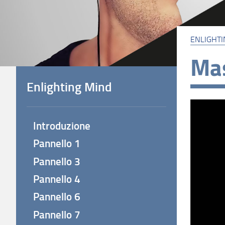
ENLIGHTI
Mas
Enlighting Mind
Introduzione
Pannello 1
Pannello 3
Pannello 4
Pannello 6
Pannello 7