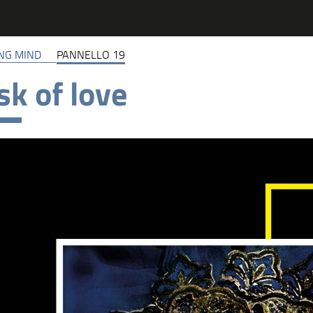
NG MIND
PANNELLO 19
k of love