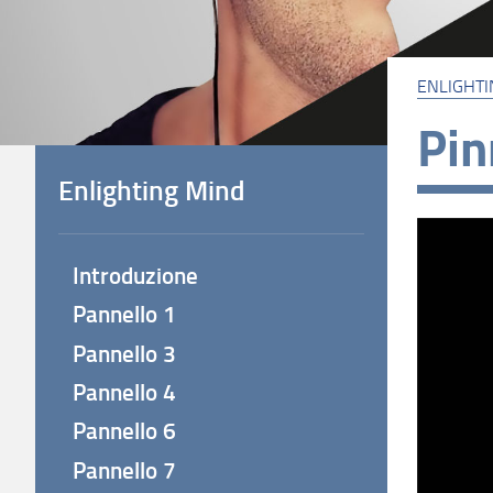
ENLIGHTI
Pin
Enlighting Mind
Introduzione
Pannello 1
Pannello 3
Pannello 4
Pannello 6
Pannello 7