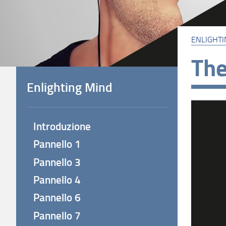
ENLIGHTI
The
Enlighting Mind
Introduzione
Pannello 1
Pannello 3
Pannello 4
Pannello 6
Pannello 7