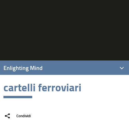
Enlighting Mind
cartelli ferroviari
Introduzione
Pannello 1
Pannello 3
Condividi
Pannello 4