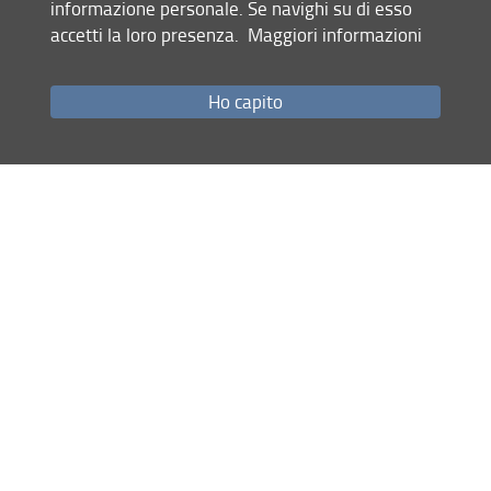
informazione personale. Se navighi su di esso
Pannello 17
accetti la loro presenza.
Maggiori informazioni
Pannello 18
Ho capito
Pannello 19
Pannello 20
Pannello 21
Pannello 22
Pannello 23
Halo
Dioscuri Chiari
Pannello 29
ultimo aggiornamento
Pannello 30
20.04.2024