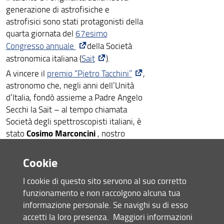
generazione di astrofisiche e
astrofisici sono stati protagonisti della
quarta giornata del
67esimo
Congresso annuale
della Società
astronomica italiana (
Sait
).
A vincere il
premio “Pietro Tacchini”
,
astronomo che, negli anni dell’Unità
d’Italia, fondò assieme a Padre Angelo
Secchi la Sait – al tempo chiamata
Società degli spettroscopisti italiani, è
Cosimo Marconcini
stato
, nostro
dottorando.
Cookie
La sua tesi
Determination of the physical
properties of AGN outflows: a new
I cookie di questo sito servono al suo corretto
approach to kinematical modeling
sui
funzionamento e non raccolgono alcuna tua
getti dei nuclei galattici attivi ha
informazione personale. Se navighi su di esso
convinto la commissione per
accetti la loro presenza.
Maggiori informazioni
n un contesto di valutazione caratterizzato