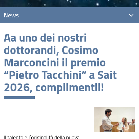
News
Aa uno dei nostri
News recenti
dottorandi, Cosimo
Archivio
Marconcini il premio
“Pietro Tacchini” a Sait
2026, complimentii!
Il talento e l’originalità della nuova