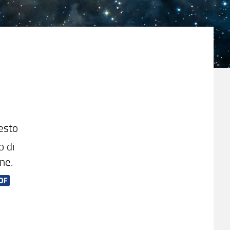
Sesto
o di
one.