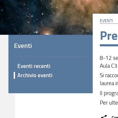
EVENTI
Pre
Eventi
8-12 s
Aula C3
Eventi recenti
Archivio eventi
Si racco
laurea i
Il prog
Per ulte
Con