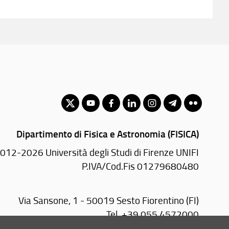
Dipartimento di Fisica e Astronomia (FISICA)
012-2026 Università degli Studi di Firenze UNIFI
P.IVA/Cod.Fis 01279680480
Via Sansone, 1 - 50019 Sesto Fiorentino (FI)
Tel.
+39 055 4572000
email:
segr-dip(AT)fisica.unifi.it