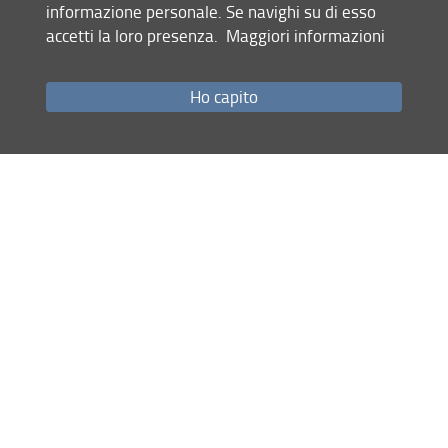
informazione personale. Se navighi su di esso
Scopri come innovare insieme ad UNIFI!
accetti la loro presenza.
Maggiori informazioni
Condividi
Ho capito
ultimo aggiornamento
20.10.2025
Mappa del sito
RSS feed
Privacy
Note Legali
Accessibilità e usabilità
Monitoraggio
Area personale