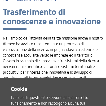
Introduzione
Trasferimento di
Trasferimento Tecnologico
conoscenze e innovazione
Cosa si intende per Comunicazione e Public Engagement
I nostri social
Nell’ambito dell’attività della terza missione anche il nostro
Sentinelle Meteo
Ateneo ha avviato recentemente un processo di
valorizzazione della ricerca, impegnandosi a trasferire le
DFA per la sostenibilità
conoscenze acquisite verso le imprese ed il territorio.
Ovvero lo scambio di conoscenze fra sistemi della ricerca
nei vari rami scientifico-culturali e sistemi territoriali e
produttivi per l'interazione innovativa e lo sviluppo di
vocazioni locali tecno-produttive e socio-culturali.
Questo processo si è concretizzato nella promozione di
Cookie
Spin off accademici, nello sfruttamento commerciale di
invenzioni realizzate nei laboratori e nei centri di ricerca
I cookie di questo sito servono al suo corretto
universitari, nella creazione di Incubatori di impresa.
funzionamento e non raccolgono alcuna tua