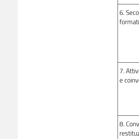
6. Sec
formati
7. Atti
e coin
8. Conv
restitu