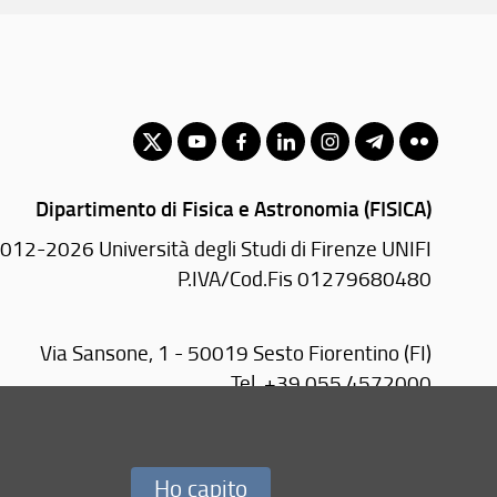
Dipartimento di Fisica e Astronomia (FISICA)
012-2026 Università degli Studi di Firenze UNIFI
P.IVA/Cod.Fis 01279680480
Via Sansone, 1 - 50019 Sesto Fiorentino (FI)
Tel.
+39 055 4572000
email:
segr-dip(AT)fisica.unifi.it
PEC:
fisica(AT)pec.unifi.it
webstaff:
paginaweb(AT)fisica.unifi.it
Ho capito