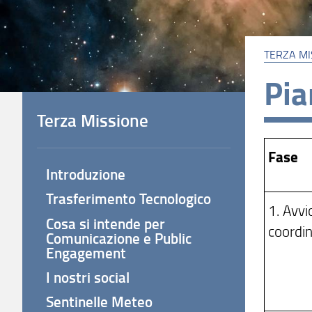
TERZA MI
Pia
Terza Missione
Fase
Introduzione
Trasferimento Tecnologico
1. Avvi
Cosa si intende per
coordi
Comunicazione e Public
Engagement
I nostri social
Sentinelle Meteo