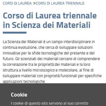
CORSI DI LAUREA
CORSI DI LAUREA TRIENNALE
Corsi di laurea
Corso di Laurea triennale
Dottorato in Fisica e Astronomia
in Scienza dei Materiali
PLS - Piano nazionale Lauree Scientifiche
OpenLab Fisica
La Scienza dei Materiali è un campo interdisciplinare in
continua evoluzione, che cerca di sviluppare soluzioni
innovative per le sfide tecnologiche del presente e del
futuro. Gli scienziati dei materiali cercano di comprendere
la correlazione tra le proprietà dei materiali e la loro
struttura a livello microscopico e molecolare, al fine di
sviluppare materiali con proprietà funzionali per specifiche
applicazioni tecnologiche.
La Scienza dei Materiali coinvolge la chimica, la fisica, le
scienze della terra, la biologia, l'ingegneria, la matematica e
Cookie
la scienza dei dati, investendo molti campi applicativi, come
I cookie di questo sito servono al suo corretto
l'energia, l'elettronica, l’architettura, l'automotive, la