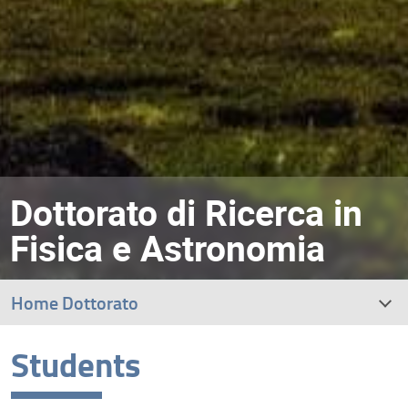
Dottorato di Ricerca in
Fisica e Astronomia
Home Dottorato
Students
News
Agreement INFN