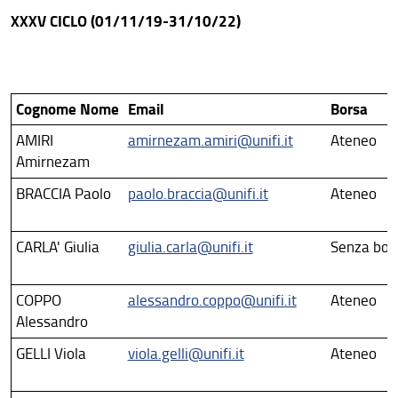
XXXV CICLO (01/11/19-31/10/22)
Program Members
Cycle XLI
Cognome Nome
Email
Borsa
Documents and forms
AMIRI
amirnezam.amiri@unifi.it
Ateneo
Amirnezam
Courses year 2025-2026
BRACCIA Paolo
paolo.braccia@unifi.it
Ateneo
Deadlines 1st year (cycle 41)
CARLA' Giulia
giulia.carla@unifi.it
Senza bor
Deadlines 2nd year (cycle 40)
Deadlines 3rd year (cycle 39)
COPPO
alessandro.coppo@unifi.it
Ateneo
Alessandro
Supervisors’ deadlines
GELLI Viola
viola.gelli@unifi.it
Ateneo
Quality assurance