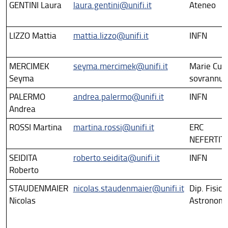
GENTINI Laura
laura.gentini@unifi.it
Ateneo
Past Programmes
LIZZO Mattia
mattia.lizzo@unifi.it
INFN
Archives
MERCIMEK
seyma.mercimek@unifi.it
Marie Curi
Seyma
sovrannu
PALERMO
andrea.palermo@unifi.it
INFN
Andrea
ROSSI Martina
martina.rossi@unifi.it
ERC
NEFERTITI
SEIDITA
roberto.seidita@unifi.it
INFN
Roberto
STAUDENMAIER
nicolas.staudenmaier@unifi.it
Dip. Fisica
Nicolas
Astronom