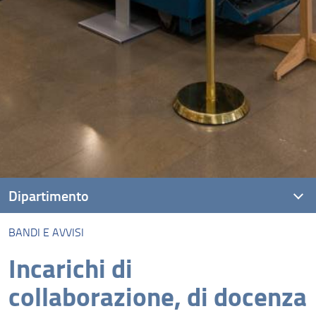
Dipartimento
BANDI E AVVISI
Presentazione
Incarichi di
Breve storia del Dipartimento
collaborazione, di docenza
Persone