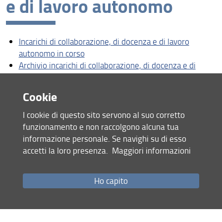
e di lavoro autonomo
Organizzazione
Bandi e avvisi
Incarichi di collaborazione, di docenza e di lavoro
Normativa
autonomo in corso
Archivio incarichi di collaborazione, di docenza e di
Accesso al dipartimento e ai laboratori
lavoro autonomo
Servizi online
Cookie
Chi fa cosa: amministrazione
Condividi
I cookie di questo sito servono al suo corretto
funzionamento e non raccolgono alcuna tua
Chi fa cosa: tecnici
informazione personale. Se navighi su di esso
ultimo aggiornamento
Come fare per
accetti la loro presenza.
Maggiori informazioni
12.01.2026
Ho capito
Mappa del sito
RSS feed