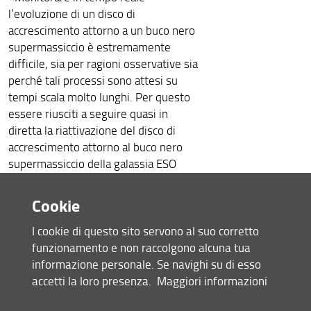
l’evoluzione di un disco di
accrescimento attorno a un buco nero
supermassiccio è estremamente
difficile, sia per ragioni osservative sia
perché tali processi sono attesi su
tempi scala molto lunghi. Per questo
essere riusciti a seguire quasi in
diretta la riattivazione del disco di
accrescimento attorno al buco nero
supermassiccio della galassia ESO
511-G030 rappresenta un risultato
straordinario», spiega Riccardo Middei.
Cookie
I cookie di questo sito servono al suo corretto
La ricerca evidenzia come il disco di
funzionamento e non raccolgono alcuna tua
accrescimento, la struttura di gas caldo
informazione personale. Se navighi su di esso
che circonda il buco nero e ne alimenta
accetti la loro presenza.
Maggiori informazioni
l’emissione, dopo circa tre anni in stato
di attività estremamente ridotta, abbia