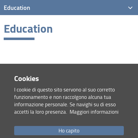
Education
Education
Degree courses
PhD in Physics and Astronomy
PLS (Piano Lauree Scientifiche) FOR PHYSICS
OPENLAB
Cookies
I cookie di questo sito servono al suo corretto
Site map
funzionamento e non raccolgono alcuna tua
RSS feed
informazione personale. Se navighi su di esso
Privacy policy
accetti la loro presenza.
Maggiori informazioni
Legal notices
Accessibility
Monitoring
Ho capito